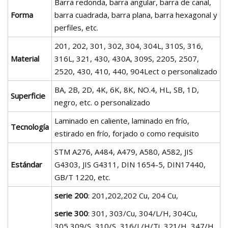
Barra redonda, barra angular, barra de canal,
Forma
barra cuadrada, barra plana, barra hexagonal y
perfiles, etc.
201, 202, 301, 302, 304, 304L, 310S, 316,
Material
316L, 321, 430, 430A, 309S, 2205, 2507,
2520, 430, 410, 440, 904Lect o personalizado
BA, 2B, 2D, 4K, 6K, 8K, NO.4, HL, SB, 1D,
Superficie
negro, etc. o personalizado
Laminado en caliente, laminado en frío,
Tecnología
estirado en frío, forjado o como requisito
STM A276, A484, A479, A580, A582, JIS
Estándar
G4303, JIS G4311, DIN 1654-5, DIN17440,
GB/T 1220, etc.
serie 200
: 201,202,202 Cu, 204 Cu,
serie 300
: 301, 303/Cu, 304/L/H, 304Cu,
305,309/S, 310/S, 316/L/H/Ti, 321/H, 347/H,