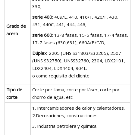
330,
serie 400
: 409/L, 410, 416/F, 420/F, 430,
431, 440C, 441, 444, 446,
Grado de
acero
serie 600
: 13-8 fases, 15-5 fases, 17-4 fases,
17-7 fases (630,631), 660A/B/C/D,
Dúplex
: 2205 (UNS S31803/S32205), 2507
(UNS S32750), UNSS32760, 2304, LDX2101,
LDX2404, LDX4404, 904L.
o como requisito del cliente
Tipo de
Corte por llama, corte por láser, corte por
corte
chorro de agua, etc.
1. Intercambiadores de calor y calentadores.
2.Decoraciones, construcciones.
3. Industria petrolera y química.