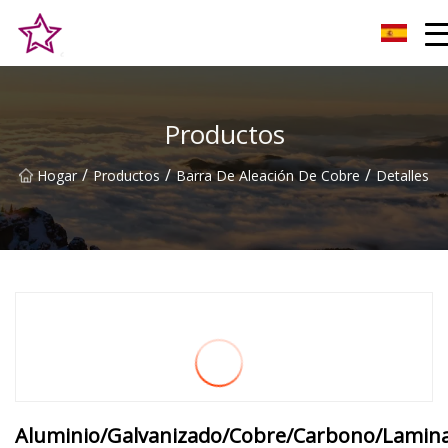
Alturas Co., Ltd de la colina de Qingdao
Productos
/
/
/
Hogar
Productos
Barra De Aleación De Cobre
Detalles
Aluminio/Galvanizado/Cobre/Carbono/Lamin