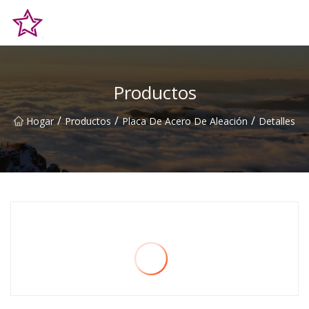
Alturas Co., Ltd de la colina de Qingdao
Productos
/
/
/
Hogar
Productos
Placa De Acero De Aleación
Detalles