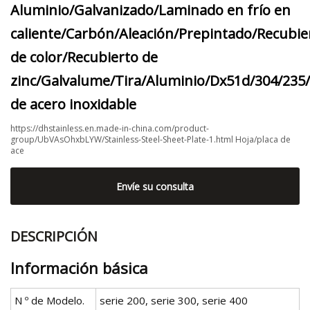
Aluminio/Galvanizado/Laminado en frío en
caliente/Carbón/Aleación/Prepintado/Recubie
de color/Recubierto de
zinc/Galvalume/Tira/Aluminio/Dx51d/304/235/
de acero inoxidable
https://dhstainless.en.made-in-china.com/product-
group/UbVAsOhxbLYW/Stainless-Steel-Sheet-Plate-1.html Hoja/placa de
ace
Envíe su consulta
DESCRIPCIÓN
Información básica
N º de Modelo.
serie 200, serie 300, serie 400