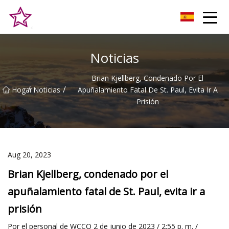
Alturas Co., Ltd de la colina de Qingdao
Noticias
Brian Kjellberg, Condenado Por El
/
/
Hogar
Noticias
Apuñalamiento Fatal De St. Paul, Evita Ir A
Prisión
Aug 20, 2023
Brian Kjellberg, condenado por el
apuñalamiento fatal de St. Paul, evita ir a
prisión
Por el personal de WCCO 2 de junio de 2023 / 2:55 p. m. /