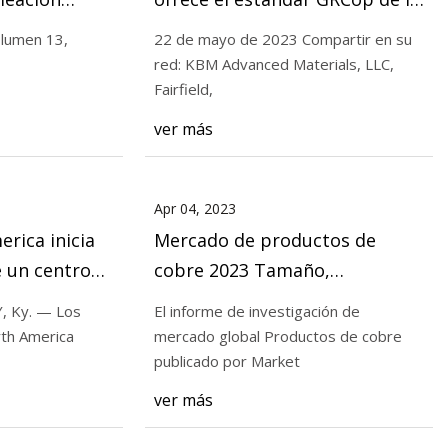
ededor de Tg
NASA
olumen 13,
22 de mayo de 2023 Compartir en su
red: KBM Advanced Materials, LLC,
Fairfield,
s Asegura Temporal
ver más
Apr 04, 2023
rica inicia
Mercado de productos de
e un centro
cobre 2023 Tamaño,
bre de $100
participación, crecimiento y
 Ky. — Los
El informe de investigación de
perspectiva global
rth America
mercado global Productos de cobre
publicado por Market
ver más