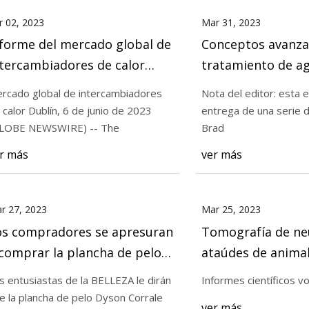
r 02, 2023
Mar 31, 2023
forme del mercado global de
Conceptos avanza
tercambiadores de calor
tratamiento de a
23: se espera que el sector
refrigeración (Par
rcado global de intercambiadores
Nota del editor: esta e
cance los $ 29 mil millones
 calor Dublín, 6 de junio de 2023
entrega de una serie 
ra 2028 a una tasa
LOBE NEWSWIRE) -- The
Brad
ompuesta anual de 7.1%
r más
ver más
r 27, 2023
Mar 25, 2023
os compradores se apresuran
Tomografía de ne
comprar la plancha de pelo
ataúdes de anima
son Corrale con un gran
aleación de cobre 
s entusiastas de la BELLEZA le dirán
Informes científicos v
escuento de £ 60
antiguo Egipto
e la plancha de pelo Dyson Corrale
ver más