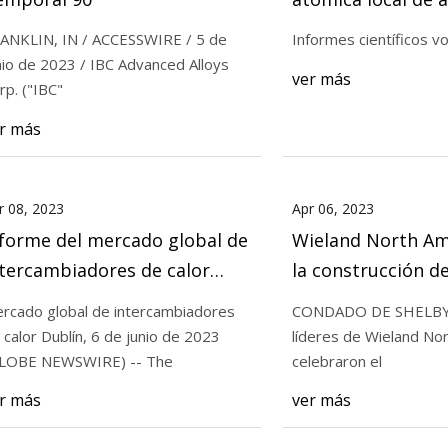
Zr55Cu35Al10 alr
ANKLIN, IN / ACCESSWIRE / 5 de
Informes científicos v
nio de 2023 / IBC Advanced Alloys
23
Apr 14, 2023
ver más
rp. ("IBC"
North America inicia la
IBC Advanced Alloy
r más
ción de un centro de reciclaje
90
 de $100 millones
r 08, 2023
Apr 06, 2023
forme del mercado global de
Wieland North Ame
tercambiadores de calor
la construcción d
23: se espera que el sector
de reciclaje de co
rcado global de intercambiadores
CONDADO DE SHELBY,
cance los $ 29 mil millones
millones
 calor Dublín, 6 de junio de 2023
líderes de Wieland No
ra 2028 a una tasa
LOBE NEWSWIRE) -- The
celebraron el
ompuesta anual de 7.1%
r más
ver más