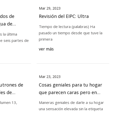
Mar 29, 2023
dos de
Revisión del EIPC: Ultra
gua de
Tiempo de lectura (palabras) Ha
te 6)
pasado un tiempo desde que tuve la
s la última
primera
de seis partes de
ver más
Mar 23, 2023
utrones de
Cosas geniales para tu hogar
les de
que parecen caras pero en
sellados del
realidad son tan baratas en
olumen 13,
Maneras geniales de darle a su hogar
Amazon
una sensación elevada sin la etiqueta