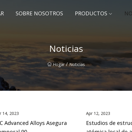
AR
SOBRE NOSOTROS
PRODUCTOS
NO
Noticias
/
Hogar
Noticias
r 14, 2023
Apr 12, 2023
C Advanced Alloys Asegura
Estudios de estru
emporal 90
atómica local de a