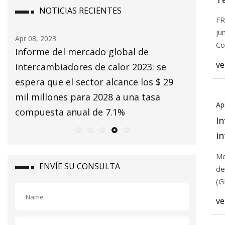
NOTICIAS RECIENTES
FR
ju
Apr 08, 2023
Apr 06, 20
Co
Informe del mercado global de
Wieland 
ve
intercambiadores de calor 2023: se
construc
espera que el sector alcance los $ 29
de cobre
mil millones para 2028 a una tasa
Ap
compuesta anual de 7.1%
In
in
20
Me
al
ENVÍE SU CONSULTA
de
pa
(G
c
ve