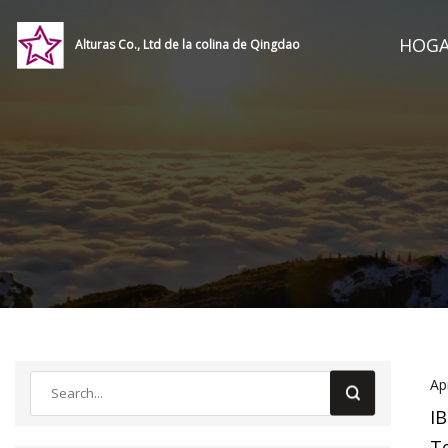
HOG
Alturas Co., Ltd de la colina de Qingdao
Ap
IB
T