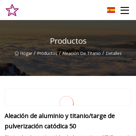
Alturas Co., Ltd de la colina de Qingdao
Productos
/
/
/
Hogar
Productos
Aleación De Titanio
Detalles
Aleación de aluminio y titanio/targe de
pulverización catódica 50