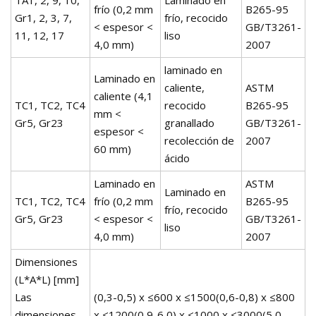
frío (0,2 mm
B265-95
Gr1, 2, 3, 7,
frío, recocido
< espesor <
GB/T3261-
11, 12, 17
liso
4,0 mm)
2007
laminado en
Laminado en
caliente,
ASTM
caliente (4,1
TC1, TC2, TC4
recocido
B265-95
mm <
Gr5, Gr23
granallado
GB/T3261-
espesor <
recolección de
2007
60 mm)
ácido
Laminado en
ASTM
Laminado en
TC1, TC2, TC4
frío (0,2 mm
B265-95
frío, recocido
Gr5, Gr23
< espesor <
GB/T3261-
liso
4,0 mm)
2007
Dimensiones
(L*A*L) [mm]
Las
(0,3-0,5) x ≤600 x ≤1500(0,6-0,8) x ≤800
dimensiones
x ≤1200(0,9-6,0) x ≤1000 x ≤3000(5,0-