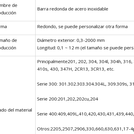
mbre de
Barra redonda de acero inoxidable
oducción
rma
Redondo, se puede personalizar otra forma
maño de
Diámetro exterior: 0,3-2000 mm
oducción
Longitud: 0,1 ~ 12 m (el tamaño se puede perso
Principalmente201, 202, 304, 304l, 304h, 316, 
410s, 430, 347H, 2CR13, 3CR13, etc.
Serie 300: 301.302.303.304.304L, 309.309s, 3
Serie 200:201,202,202cu,204
ado del material
Serie 400:409,409L,410,420,430,431,439,440
Otros:2205,2507,2906,330,660,630,631,17-4p