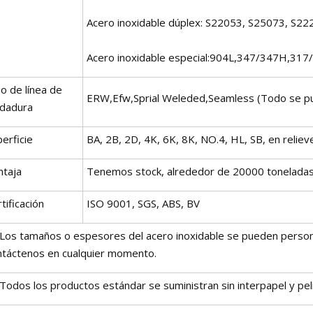
Acero inoxidable dúplex: S22053, S25073, S2
Acero inoxidable especial:904L,347/347H,31
o de línea de
ERW,Efw,Sprial Weleded,Seamless (Todo se pued
ldadura
erficie
BA, 2B, 2D, 4K, 6K, 8K, NO.4, HL, SB, en reliev
ntaja
Tenemos stock, alrededor de 20000 toneladas
tificación
ISO 9001, SGS, ABS, BV
Los tamaños o espesores del acero inoxidable se pueden personali
ntáctenos en cualquier momento.
Todos los productos estándar se suministran sin interpapel y pelí