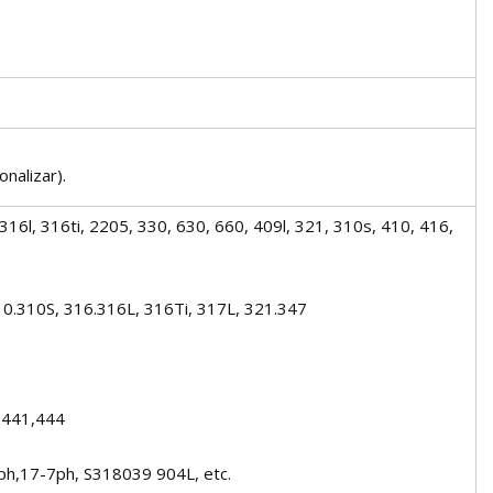
nalizar).
316l, 316ti, 2205, 330, 630, 660, 409l, 321, 310s, 410, 416,
10.310S, 316.316L, 316Ti, 317L, 321.347
,441,444
h,17-7ph, S318039 904L, etc.