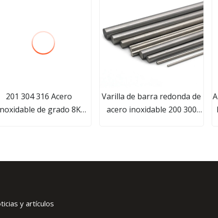
201 304 316 Acero
Varilla de barra redonda de
A
inoxidable de grado 8K
acero inoxidable 200 300
Espejo No. 4 Panel
400 500 600 Barra redonda
decorativo de grado
de acero de hierro fundido
T
epillado Hoja y placa de
de alta velocidad
acero inoxidable
304L/310S/316L/321/201/304/9
icias y artículos