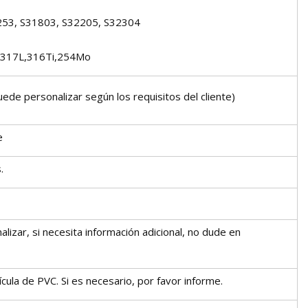
2253, S31803, S32205, S32304
7/317L,316Ti,254Mo
e personalizar según los requisitos del cliente)
e
.
zar, si necesita información adicional, no dude en
cula de PVC. Si es necesario, por favor informe.