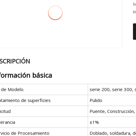
M
i
SCRIPCIÓN
formación básica
º de Modelo.
serie 200, serie 300, 
atamiento de superficies
Pulido
icitud
Puente, Construcción,
lerancia
±1%
rvicio de Procesamiento
Doblado, soldadura, 