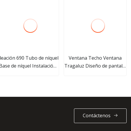
leación 690 Tubo de níquel
Ventana Techo Ventana
Base de níquel Instalación
Tragaluz Diseño de pantalla
de tuberías de aleación
magnética Aluminio Vidrio
ubo de aleación de cobre y
templado Aleación de
níquel
aluminio Nuevo columpio
04L/2205/2507/Ss400
personalizado Tamaño
personalizado
Contáctenos