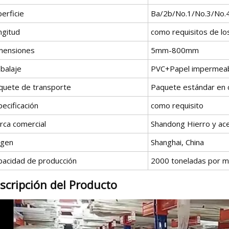
erficie
Ba/2b/No.1/No.3/No.
ngitud
como requisitos de los
mensiones
5mm-800mm
balaje
PVC+Papel impermea
quete de transporte
Paquete estándar en 
ecificación
como requisito
rca comercial
Shandong Hierro y ac
igen
Shanghai, China
pacidad de producción
2000 toneladas por 
scripción del Producto