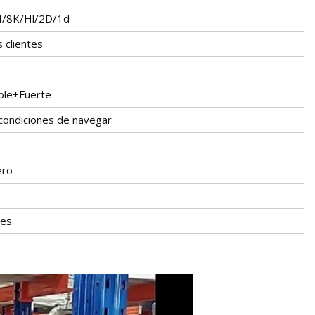
4/8K/Hl/2D/1d
 clientes
ble+Fuerte
condiciones de navegar
ero
mes