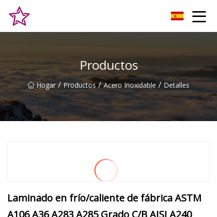
Alturas Co., Ltd de la colina de Qingdao
Productos
/
/
/
Hogar
Productos
Acero Inoxidable
Detalles
Laminado en frío/caliente de fábrica ASTM
A106 A36 A283 A285 Grado C/B AISI A240