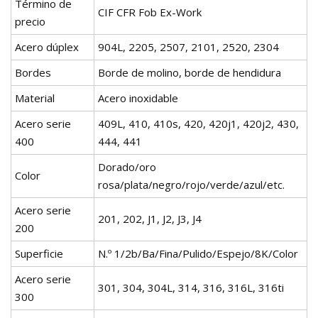
Término de
CIF CFR Fob Ex-Work
precio
Acero dúplex
904L, 2205, 2507, 2101, 2520, 2304
Bordes
Borde de molino, borde de hendidura
Material
Acero inoxidable
Acero serie
409L, 410, 410s, 420, 420j1, 420j2, 430,
400
444, 441
Dorado/oro
Color
rosa/plata/negro/rojo/verde/azul/etc.
Acero serie
201, 202, J1, J2, J3, J4
200
Superficie
N.º 1/2b/Ba/Fina/Pulido/Espejo/8K/Color
Acero serie
301, 304, 304L, 314, 316, 316L, 316ti
300