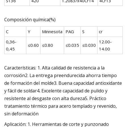
S136
420
1.2083/x40Cr14
4Cr13
Composición química(%)
C
Y
Minnesota
PAG
S
cr
0,36-
12.00-
≤0.60
≤0.80
≤0.035
≤0.030
0,45
14.00
Características: 1. Alta calidad de resistencia a la
corrosión2. La entrega preendurecida ahorra tiempo
de formación del molde3. Buena capacidad antioxidante
y fácil de soldar4. Excelente capacidad de pulido y
resistente al desgaste con alta dureza5. Práctico
tratamiento térmico para acero templado y revenido,
sin deformación
Aplicación: 1. Herramientas de corte y punzonado