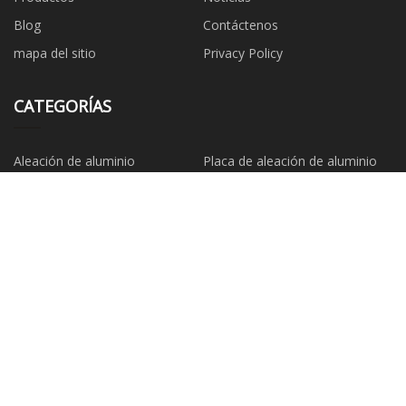
Blog
Contáctenos
mapa del sitio
Privacy Policy
CATEGORÍAS
Aleación de aluminio
Placa de aleación de aluminio
Aleación de cobre
Barra de aleación de cobre
Placa de aleación de cobre
Tubo de aleación de cobre
Aleación de acero
placa de acero de aleación
EMPRESA ASOCIADA
Wenzzhou Honor Maquinaria
Fábrica de equipos prepreg
compañía, Limitado
Taizhou Aoyuan Aleación
Material CO ., Limitado