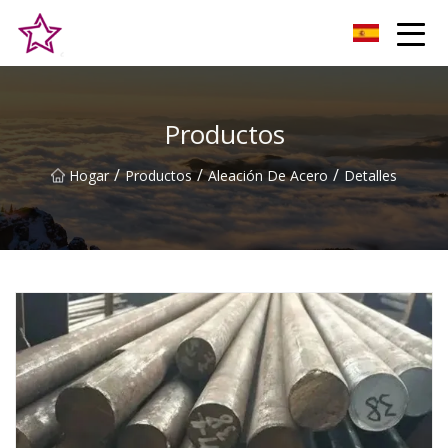
Alturas Co., Ltd de la colina de Qingdao
Productos
/
/
/
Hogar
Productos
Aleación De Acero
Detalles