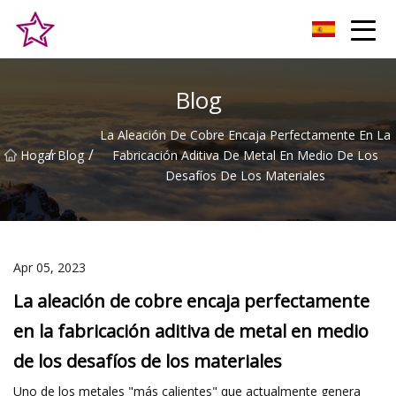
Alturas Co., Ltd de la colina de Qingdao
Blog
La Aleación De Cobre Encaja Perfectamente En La
/
/
Hogar
Blog
Fabricación Aditiva De Metal En Medio De Los
Desafíos De Los Materiales
Apr 05, 2023
La aleación de cobre encaja perfectamente
en la fabricación aditiva de metal en medio
de los desafíos de los materiales
Uno de los metales "más calientes" que actualmente genera